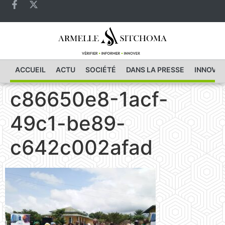
ACCUEIL
ACTU
SOCIÉTÉ
DANS LA PRESSE
INNOVAT
c86650e8-1acf-
49c1-be89-
c642c002afad