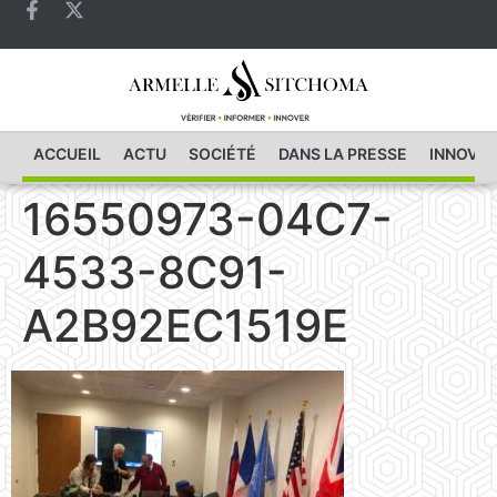
ACCUEIL
ACTU
SOCIÉTÉ
DANS LA PRESSE
INNOVAT
16550973-04C7-
4533-8C91-
A2B92EC1519E