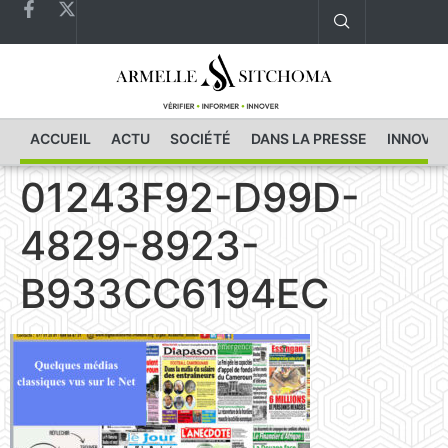
ACCUEIL
ACTU
SOCIÉTÉ
DANS LA PRESSE
INNOVAT
01243F92-D99D-
4829-8923-
B933CC6194EC