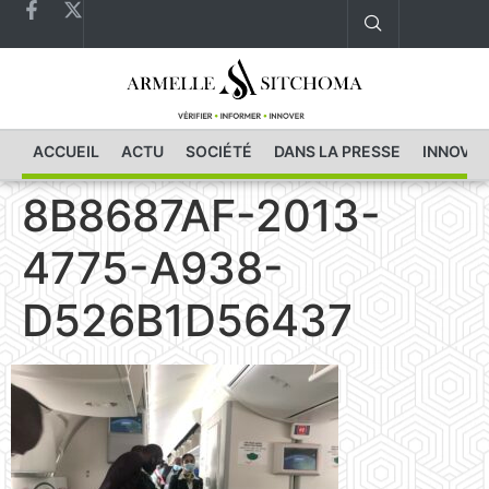
ACCUEIL
ACTU
SOCIÉTÉ
DANS LA PRESSE
INNOVAT
8B8687AF-2013-
4775-A938-
D526B1D56437