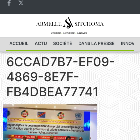
ACCUEIL
ACTU
SOCIÉTÉ
DANS LA PRESSE
INNOVAT
6CCAD7B7-EF09-
4869-8E7F-
FB4DBEA77741