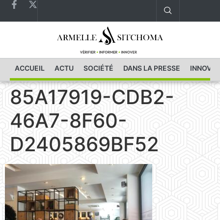
ACCUEIL
ACTU
SOCIÉTÉ
DANS LA PRESSE
INNOVAT
85A17919-CDB2-
46A7-8F60-
D2405869BF52