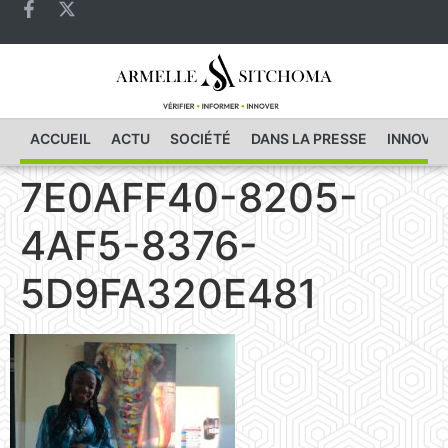
ACCUEIL
ACTU
SOCIÉTÉ
DANS LA PRESSE
INNOVAT
7E0AFF40-8205-
4AF5-8376-
5D9FA320E481