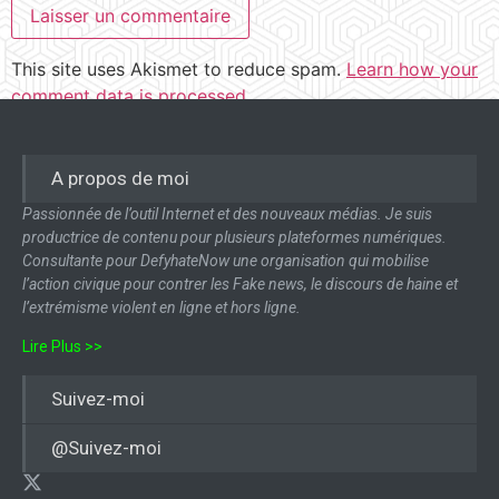
This site uses Akismet to reduce spam.
Learn how your
comment data is processed.
A propos de moi
Passionnée de l’outil Internet et des nouveaux médias. Je suis
productrice de contenu pour plusieurs plateformes numériques.
Consultante pour DefyhateNow une organisation qui mobilise
l’action civique pour contrer les Fake news, le discours de haine et
l’extrémisme violent en ligne et hors ligne.
Lire Plus >>
Suivez-moi
@Suivez-moi