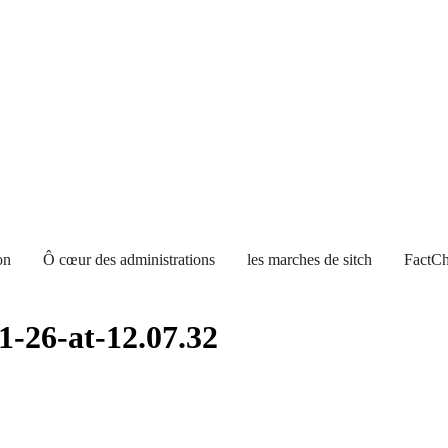
on
Ô cœur des administrations
les marches de sitch
FactCh
-26-at-12.07.32