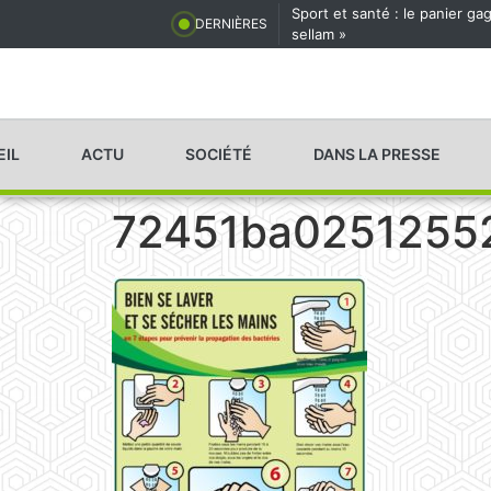
Sport et santé : le panier g
DERNIÈRES
sellam »
EIL
ACTU
SOCIÉTÉ
DANS LA PRESSE
72451ba0251255