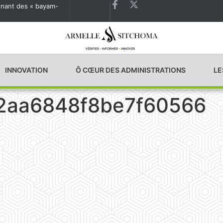
agnant des « bayam-
Les États généraux de la Santé en préparation
INNOVATION
Ô CŒUR DES ADMINISTRATIONS
LE
2aa6848f8be7f60566