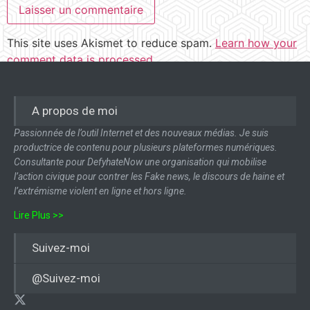
This site uses Akismet to reduce spam.
Learn how your
comment data is processed.
A propos de moi
Passionnée de l’outil Internet et des nouveaux médias. Je suis
productrice de contenu pour plusieurs plateformes numériques.
Consultante pour DefyhateNow une organisation qui mobilise
l’action civique pour contrer les Fake news, le discours de haine et
l’extrémisme violent en ligne et hors ligne.
Lire Plus >>
Suivez-moi
@Suivez-moi