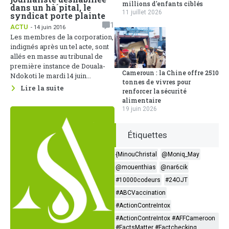
millions d'enfants ciblés
dans un hà´pital, le
11 juillet 2026
syndicat porte plainte
1
ACTU
- 14 juin 2016
Les membres de la corporation,
indignés après un tel acte, sont
allés en masse au tribunal de
première instance de Douala-
Cameroun : la Chine offre 2510
Ndokoti le mardi 14 juin...
tonnes de vivres pour
Lire la suite
renforcer la sécurité
alimentaire
19 juin 2026
Étiquettes
{MinouChristal
@Moniq_May
@mouenthias
@nar6cik
#10000codeurs
#24OJT
#ABCVaccination
#ActionContreIntox
#ActionContreIntox #AFFCameroon
#FactsMatter #Factchecking