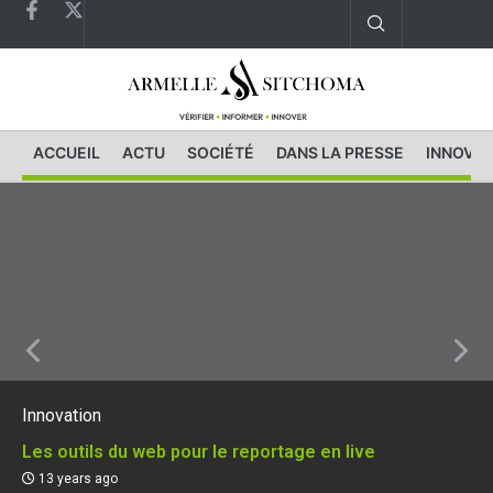
ACCUEIL
ACTU
SOCIÉTÉ
DANS LA PRESSE
INNOVAT
Innovation
Les outils du web pour le reportage en live
13 years ago